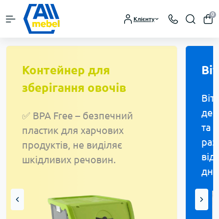
0
Клієнту
Контейнер для
Ві
зберігання овочів
Віт
де 
✅ BPA Free – безпечний
та 
пластик для харчових
раз
продуктів, не виділяє
від
шкідливих речовин.
дня