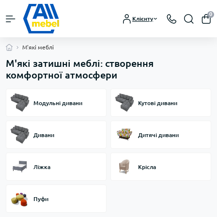
0
Клієнту
М'які меблі
М'які затишні меблі: створення
комфортної атмосфери
Модульні дивани
Кутові дивани
Дивани
Дитячі дивани
Ліжка
Крісла
Пуфи