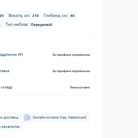
Висота, см:
Глибина, см:
20
210
40
Тип меблів:
к
Передпокій
відділення НП
За тарифами перевізника
тавка
За тарифами перевізника
 складу
безкоштовно
и доставці
Онлайн-оплата Visa, Mastercard
 реквізитах