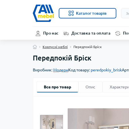
Каталог товарів
Про нас
Доставка та оплата
По
Корпусні меблі
Передпокій Бріск
Передпокій Бріск
Виробник:
Модерн
Код товару:
peredpokiy_brisk
Арт
Все про товар
Опис
Характер