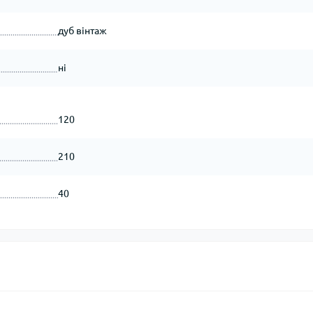
дуб вінтаж
ні
120
210
40