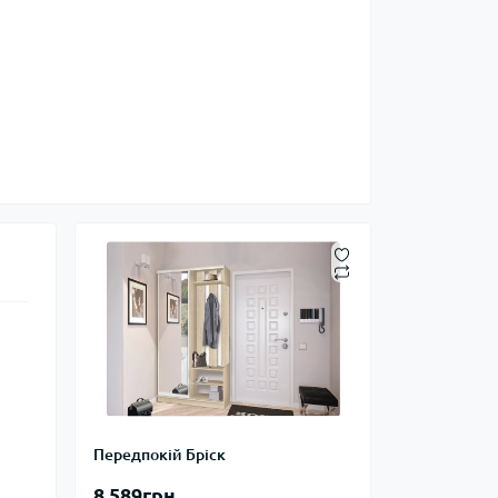
Передпокій Бріск
8 589грн.