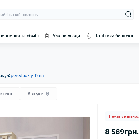
вернення та обмін
Умови угоди
Політика безпеки
икул:
peredpokiy_brisk
истики
Відгуки
0
Немає у наявнос
8 589грн.