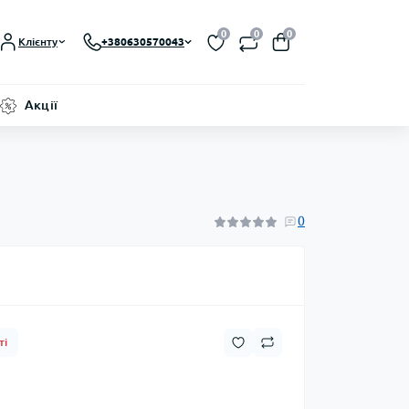
0
0
0
Клієнту
+380630570043
Акції
0
ті