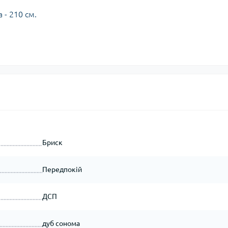
а - 210 см.
Бриск
Передпокій
ДСП
дуб сонома