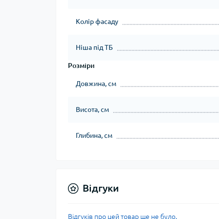
Колір фасаду
Ніша під ТБ
Розміри
Довжина, см
Висота, см
Глибина, см
Відгуки
Відгуків про цей товар ще не було.