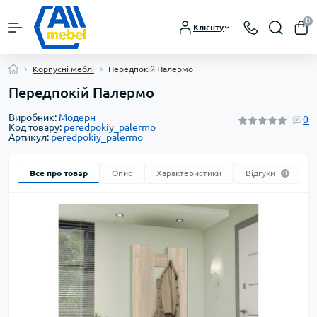
0
Клієнту
Корпусні меблі
Передпокій Палермо
Передпокій Палермо
Виробник:
Модерн
0
Код товару:
peredpokiy_palermo
Артикул:
peredpokiy_palermo
Все про товар
Опис
Характеристики
Відгуки
0