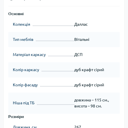
Основні
Колекція
Даллас
Тип меблів
Вітальні
Матеріал каркасу
ДСП
Колір каркасу
дуб крафт сірий
Колір фасаду
дуб крафт сірий
довжина – 115 см.,
Ніша під ТБ
висота – 98 см.
Розміри
Довжина, см
267