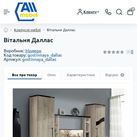
0
Клієнту
Корпусні меблі
Вітальня Даллас
Вітальня Даллас
Виробник:
Модерн
0
Код товару:
gostinnaya_dallas
Артикул:
gostinnaya_dallas
Все про товар
Опис
Характеристики
Відгуки
0