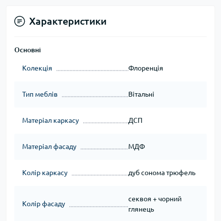
Характеристики
Основні
Колекція
Флоренція
Тип меблів
Вітальні
Матеріал каркасу
ДСП
Матеріал фасаду
МДФ
Колір каркасу
дуб сонома трюфель
секвоя + чорний
Колір фасаду
глянець