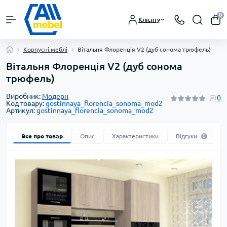
0
Клієнту
Корпусні меблі
Вітальня Флоренція V2 (дуб сонома трюфель)
Вітальня Флоренція V2 (дуб сонома
трюфель)
Виробник:
Модерн
0
Код товару:
gostinnaya_florencia_sonoma_mod2
Артикул:
gostinnaya_florencia_sonoma_mod2
Все про товар
Опис
Характеристики
Відгуки
0