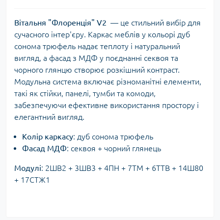
Вітальня "Флоренція" V2
— це стильний вибір для
сучасного інтер'єру. Каркас меблів у кольорі дуб
сонома трюфель надає теплоту і натуральний
вигляд, а фасад з МДФ у поєднанні секвоя та
чорного глянцю створює розкішний контраст.
Модульна система включає різноманітні елементи,
такі як стійки, панелі, тумби та комоди,
забезпечуючи ефективне використання простору і
елегантний вигляд.
Колір каркасу
: дуб сонома трюфель
Фасад МДФ
: секвоя + чорний глянець
Модулі
: 2ШВ2 + 3ШВ3 + 4ПН + 7ТМ + 6ТТВ + 14Ш80
+ 17СТЖ1