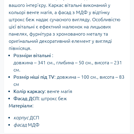
вашого інтер'єру. Каркас вітальні виконаний у
кольорі венге магія, а фасад з МДФ у відтінку
штрокс беж надає сучасного вигляду. Особливістю
цієї вітальні є ефектний малюнок на лицьових
панелях, фурнітура з хромованого металу та
оригінальний декоративний елемент у вигляді
півмісяця.
Розміри вітальні
:
довжина – 341 см., глибина – 50 см., висота – 231
см.
Розмір ніші під ТV
: довжина – 100 см., висота – 83
см
Колір каркасу
: венге магія
Фасад ДСП
: штрокс беж
Матеріали
:
корпус
ДСП
фасад
МДФ