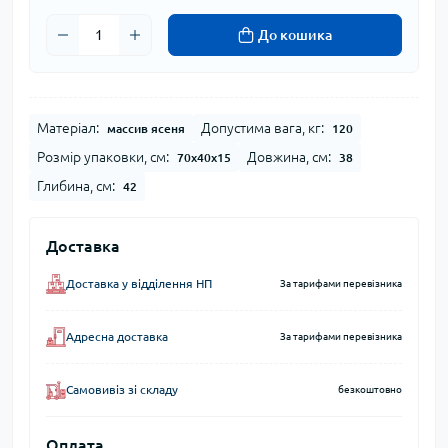
До кошика
Матеріал:
Допустима вага, кг:
массив ясеня
120
Розмір упаковки, см:
Довжина, см:
70х40х15
38
Глибина, см:
42
Доставка
Доставка у відділення НП
За тарифами перевізника
Адресна доставка
За тарифами перевізника
Самовивіз зі складу
безкоштовно
Оплата