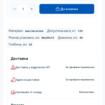
До кошика
Матеріал:
Допустима вага, кг:
массив ясеня
120
Розмір упаковки, см:
Довжина, см:
86х44х15
40
Глибина, см:
42
Доставка
Доставка у відділення НП
За тарифами перевізника
Адресна доставка
За тарифами перевізника
Самовивіз зі складу
безкоштовно
Оплата