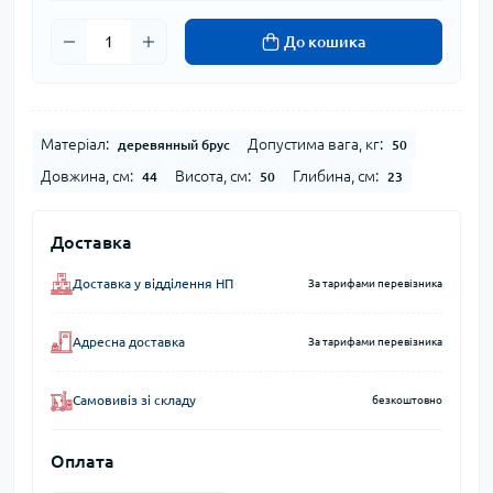
До кошика
Матеріал:
Допустима вага, кг:
деревянный брус
50
Довжина, см:
Висота, см:
Глибина, см:
44
50
23
Доставка
Доставка у відділення НП
За тарифами перевізника
Адресна доставка
За тарифами перевізника
Самовивіз зі складу
безкоштовно
Оплата