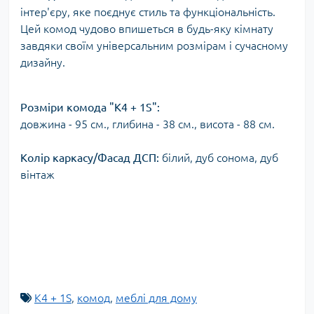
інтер'єру, яке поєднує стиль та функціональність.
Цей комод чудово впишеться в будь-яку кімнату
завдяки своїм універсальним розмірам і сучасному
дизайну.
Розміри комода "К4 + 1S":
довжина - 95 см., глибина - 38 см., висота - 88 см.
Колір каркасу/Фасад ДСП:
білий, дуб сонома, дуб
вінтаж
К4 + 1S
,
комод
,
меблі для дому