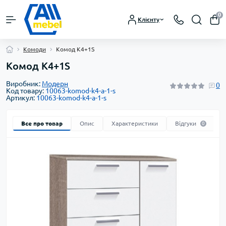
0
Клієнту
Комоди
Комод К4+1S
Комод К4+1S
Виробник:
Модерн
0
Код товару:
10063-komod-k4-a-1-s
Артикул:
10063-komod-k4-a-1-s
Все про товар
Опис
Характеристики
Відгуки
0