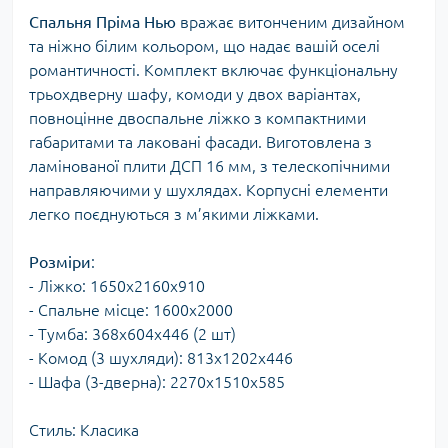
Спальня Пріма Нью
вражає витонченим дизайном
та ніжно білим кольором, що надає вашій оселі
романтичності. Комплект включає функціональну
трьохдверну шафу, комоди у двох варіантах,
повноцінне двоспальне ліжко з компактними
габаритами та лаковані фасади. Виготовлена з
ламінованої плити ДСП 16 мм, з телескопічними
направляючими у шухлядах. Корпусні елементи
легко поєднуються з м’якими ліжками.
Розміри
:
- Ліжко: 1650х2160х910
- Спальне місце: 1600х2000
- Тумба: 368х604х446 (2 шт)
- Комод (3 шухляди): 813х1202х446
- Шафа (3-дверна): 2270х1510х585
Стиль: Класика