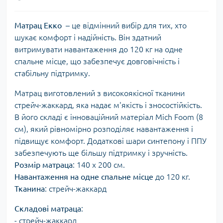
Матрац Екко
– це відмінний вибір для тих, хто
шукає комфорт і надійність. Він здатний
витримувати навантаження до 120 кг на одне
спальне місце, що забезпечує довговічність і
стабільну підтримку.
Матрац виготовлений з високоякісної тканини
стрейч-жаккард, яка надає м'якість і зносостійкість.
В його складі є інноваційний матеріал Mich Foom (8
см), який рівномірно розподіляє навантаження і
підвищує комфорт. Додаткові шари синтепону і ППУ
забезпечують ще більшу підтримку і зручність.
Розмір матраца
: 140 х 200 см.
Навантаження на одне спальне місце
до 120 кг.
Тканина
: стрейч-жаккард
Складові матраца
:
- стрейч-жаккард