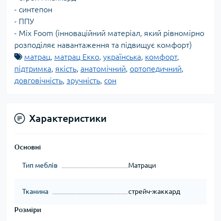
- синтепон
- ППУ
- Mix Foom (інноваційний матеріал, який рівномірно
розподіляє навантаження та підвищує комфорт)
матрац
,
матрац Екко
,
українська
,
комфорт
,
підтримка
,
якість
,
анатомічний
,
ортопедичний
,
довговічність
,
зручність
,
сон
Характеристики
Основні
Тип меблів
Матраци
Тканина
стрейч-жаккард
Розміри