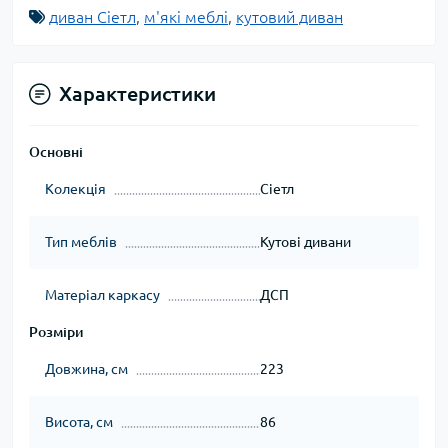
диван Сіетл
,
м'які меблі
,
кутовий диван
Характеристики
Основні
Колекція
Сіетл
Тип меблів
Кутові дивани
Матеріал каркасу
ДСП
Розміри
Довжина, см
223
Висота, см
86