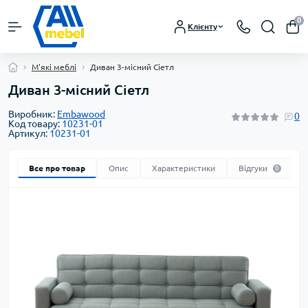
0
Клієнту
М'які меблі
Диван 3-місний Сіетл
Диван 3-місний Сіетл
Виробник:
Embawood
0
Код товару:
10231-01
Артикул:
10231-01
Все про товар
Опис
Характеристики
Відгуки
0