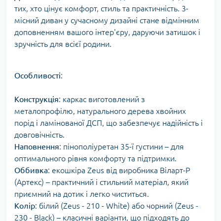
тих, хто цінує комфорт, стиль та практичність. 3-
місний диван у сучасному дизайні стане відмінним
доповненням вашого інтер'єру, даруючи затишок і
зручність для всієї родини.
Особливості
:
Конструкція
: каркас виготовлений з
металопрофілю, натурального дерева хвойних
порід і ламінованої ДСП, що забезпечує надійність і
довговічність.
Наповнення
: пінополіуретан 35-ї густини – для
оптимального рівня комфорту та підтримки.
Оббивка
: екошкіра Zeus від виробника Віларт-Р
(Артекс) – практичний і стильний матеріал, який
приємний на дотик і легко чиститься.
Колір
: білий (Zeus - 210 - White) або чорний (Zeus -
230 - Black) – класичні варіанти, що підходять до