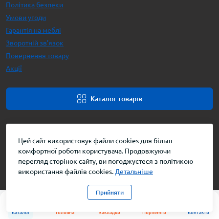
Політика безпеки
Умови угоди
Гарантія на меблі
Зворотній зв’язок
Повернення товару
Акції
Каталог товарів
Цей сайт використовує файли cookies для більш
комфортної роботи користувача. Продовжуючи
перегляд сторінок сайту, ви погоджуєтеся з політикою
використання файлів cookies.
Детальніше
Інтернет-магазин меблів © 2026
Прийняти
0
0
Каталог
Головна
Закладки
Порівняти
Контакти