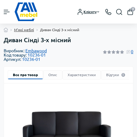
0
Клієнту
М'які меблі
Диван Сінді 3-х місний
Диван Сінді 3-х місний
Виробник:
Embawood
0
Код товару:
10236-01
Артикул:
10236-01
Все про товар
Опис
Характеристики
Відгуки
0