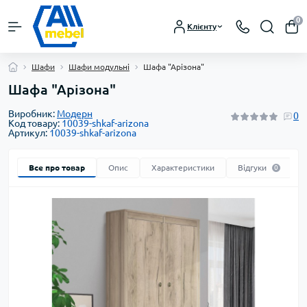
0
Клієнту
Шафи
Шафи модульні
Шафа "Арізона"
Шафа "Арізона"
Виробник:
Модерн
0
Код товару:
10039-shkaf-arizona
Артикул:
10039-shkaf-arizona
Все про товар
Опис
Характеристики
Відгуки
0