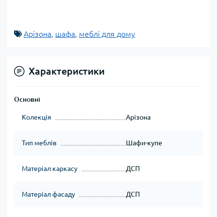
Арізона
,
шафа
,
меблі для дому
Характеристики
Основні
Колекція
Арізона
Тип меблів
Шафи-купе
Матеріал каркасу
ДСП
Матеріал фасаду
ДСП