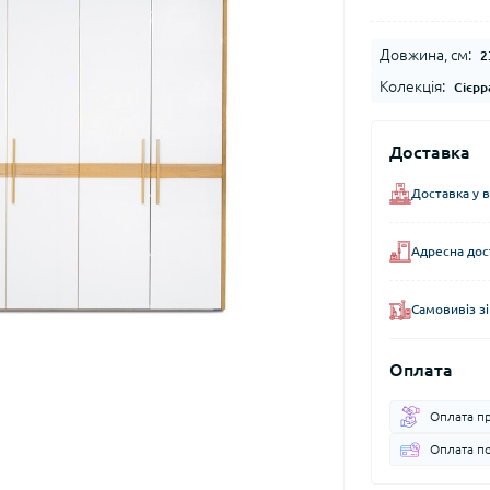
Довжина, см:
2
Колекція:
Сієрр
Доставка
Доставка у 
Адресна дос
Самовивіз зі
Оплата
Оплата пр
Оплата по