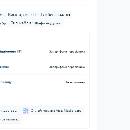
Висота, см:
Глибина, см:
30
224
64
Тип меблів:
а 5д
Шафи модульні
відділення НП
За тарифами перевізника
тавка
За тарифами перевізника
 складу
безкоштовно
и доставці
Онлайн-оплата Visa, Mastercard
 реквізитах