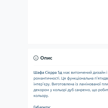
Опис
Шафа Сієрра 5д
має витончений дизайн і 
романтичності. Ця функціональна п'ятид
інтер'єру. Виготовлена із ламінованої п
декором у кольорі дуб санремо, що робит
кольору.
Габарити
: