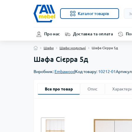
Каталог товарів
Про нас
Доставка та оплата
По
Шафи
Шафи модульні
Шафа Сієрра 5д
Шафа Сієрра 5д
Виробник:
Embawood
Код товару:
10212-01
Артикул
Все про товар
Опис
Характер