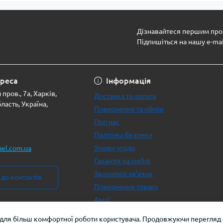
Дізнавайтеся першим про 
Підпишіться на нашу e-ma
Політика безпеки
реса
Інформація
пров., 7а, Харків,
Доставка та оплата
ласть, Україна,
Повернення та обмін
Про нас
Політика безпеки
Умови угоди
bel.com.ua
Гарантія на меблі
Зворотній зв’язок
до контактів
Повернення товару
Акції
 для більш комфортної роботи користувача. Продовжуючи перегляд с