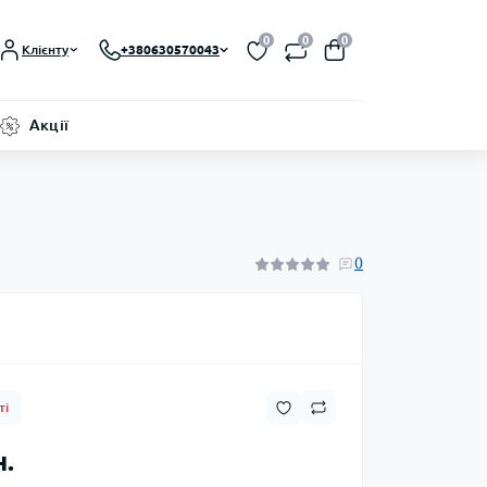
0
0
0
Клієнту
+380630570043
Акції
0
ті
н.