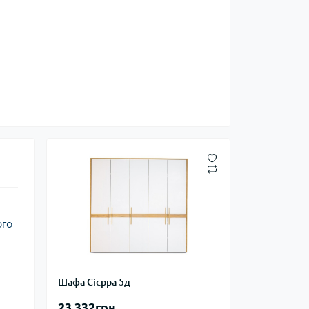
ого
Шафа Сієрра 5д
23 332грн.