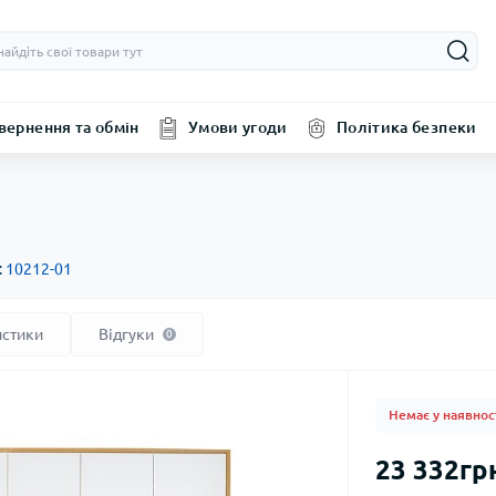
вернення та обмін
Умови угоди
Політика безпеки
:
10212-01
истики
Відгуки
0
Немає у наявнос
23 332гр