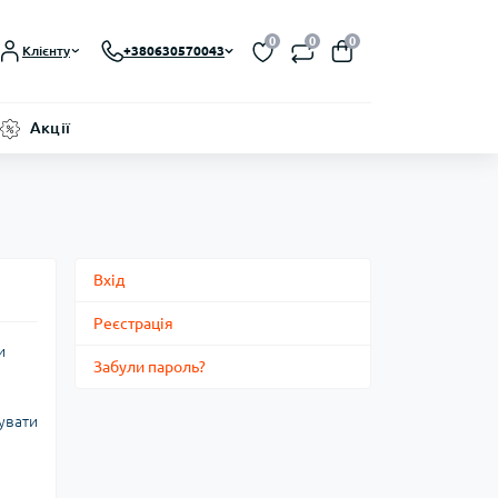
0
0
0
Клієнту
+380630570043
Акції
Вхід
Реєстрація
и
Забули пароль?
увати