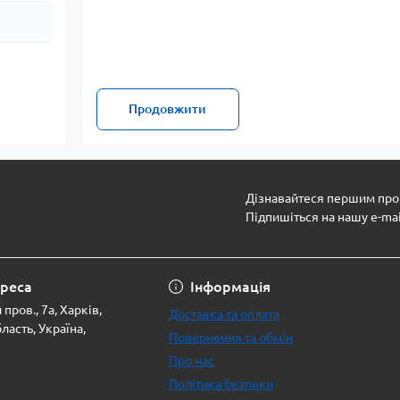
Продовжити
Дізнавайтеся першим про 
Підпишіться на нашу e-ma
Політика безпеки
реса
Інформація
пров., 7а, Харків,
Доставка та оплата
ласть, Україна,
Повернення та обмін
Про нас
Політика безпеки