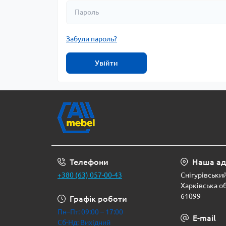
Забули пароль?
Увійти
Телефони
Наша ад
+380 (63) 057-00-43
Снігурівський 
Харківська об
61099
Графік роботи
Пн–Пт: 09:00 – 17:00
E-mail
Сб-Нд: Вихідний