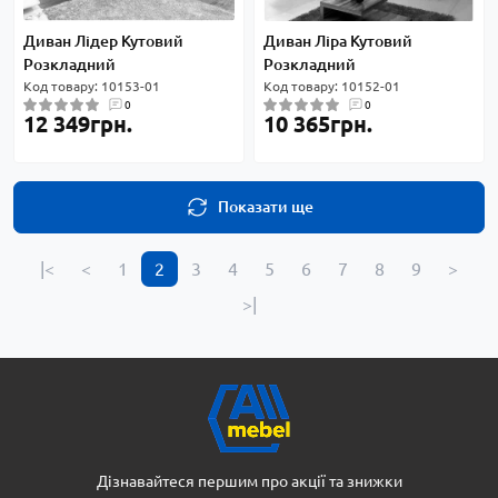
Диван Лідер Кутовий
Диван Ліра Кутовий
Розкладний
Розкладний
Код товару: 10153-01
Код товару: 10152-01
0
0
12 349грн.
10 365грн.
Показати ще
|<
<
1
2
3
4
5
6
7
8
9
>
>|
Дізнавайтеся першим про акції та знижки