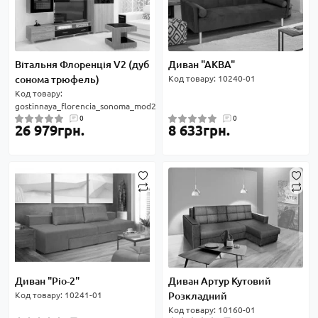
Вітальня Флоренція V2 (дуб
Диван "АКВА"
сонома трюфель)
Код товару: 10240-01
Код товару:
gostinnaya_florencia_sonoma_mod2
0
0
26 979грн.
8 633грн.
Диван "Ріо-2"
Диван Артур Кутовий
Код товару: 10241-01
Розкладний
Код товару: 10160-01