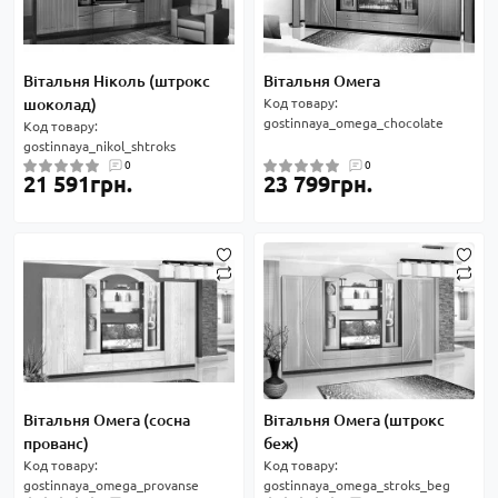
Вітальня Ніколь (штрокс
Вітальня Омега
шоколад)
Код товару:
gostinnaya_omega_chocolate
Код товару:
gostinnaya_nikol_shtroks
0
0
21 591грн.
23 799грн.
Вітальня Омега (сосна
Вітальня Омега (штрокс
прованс)
беж)
Код товару:
Код товару:
gostinnaya_omega_provanse
gostinnaya_omega_stroks_beg